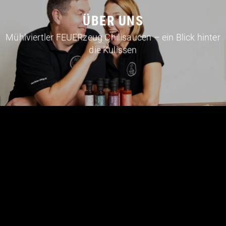
ÜBER UNS
Mühlviertler FEUERzeug Chilisaucen – ein Blick hinter
die Kulissen