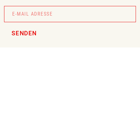
Newsletter
Signup
SENDEN
FEUERZEUG
Online-Shop
Firmengeschenke
Führung & Verkostung
Über Uns
Aktuelles