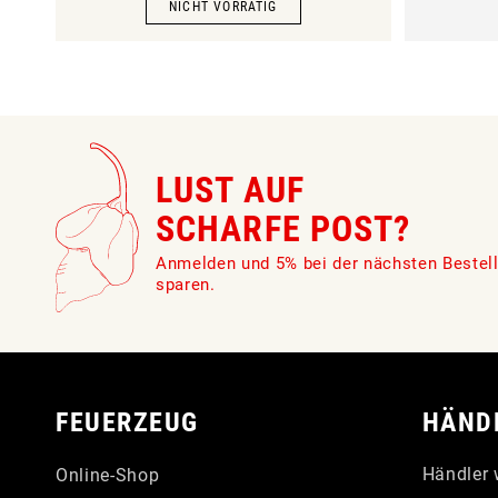
LUST AUF
SCHARFE POST?
Anmelden und 5% bei der nächsten Bestel
sparen.
FEUERZEUG
HÄND
Händler 
Online-Shop