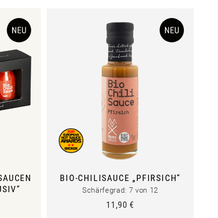
ISAUCEN
BIO-CHILISAUCE „PFIRSICH“
USIV“
Schärfegrad: 7 von 12
11,90
€