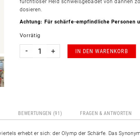
furchtloser Held schweißgebadet von dannen zo
dosieren.
Achtung: Für schärfe-empfindliche Personen u
Vorrätig
IN DEN WARENKORB
N
BEWERTUNGEN (91)
FRAGEN & ANTWORTEN
ertels erhebt er sich: der Olymp der Schärfe. Das Synonym 