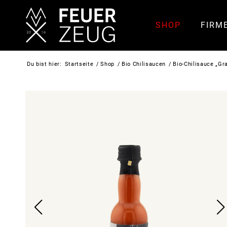
SHOP
FIRM
Du bist hier:
Startseite
/
Shop
/
Bio Chilisaucen
/
Bio-Chilisauce „Gr