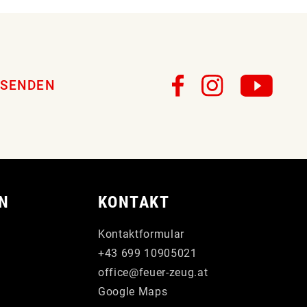
SENDEN
N
KONTAKT
Kontaktformular
+43 699 10905021
office
@
feuer-zeug
.
at
Google Maps