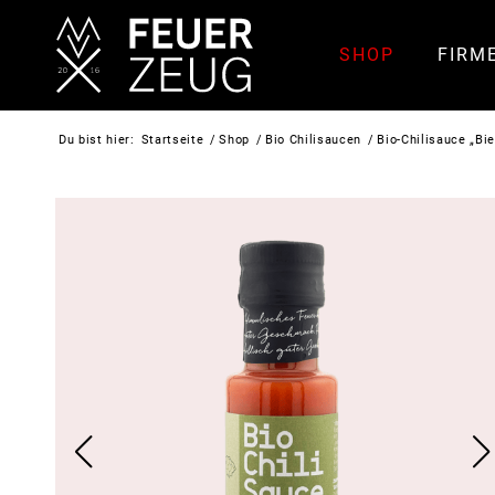
SHOP
FIRM
Du bist hier:
Startseite
/
Shop
/
Bio Chilisaucen
/
Bio-Chilisauce „Bie