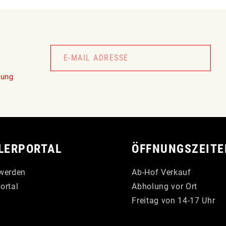
Newsletter
Signup
lung
LERPORTAL
ÖFFNUNGSZEITE
werden
Ab-Hof Verkauf
ortal
Abholung vor Ort
Freitag von 14-17 Uhr