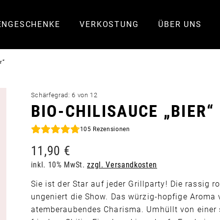
ENGESCHENKE
VERKOSTUNG
ÜBER UNS
r“
Schärfegrad: 6 von 12
BIO-CHILISAUCE „BIER“
105
Rezensionen
11,90
€
inkl. 10% MwSt.
zzgl. Versandkosten
Sie ist der Star auf jeder Grillparty! Die rassig 
ungeniert die Show. Das würzig-hopfige Aroma v
atemberaubendes Charisma. Umhüllt von einer 