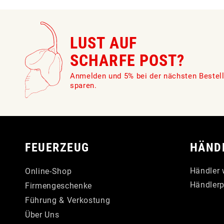
LUST AUF
SCHARFE POST?
Anmelden und 5% bei der nächsten Bestel
sparen.
FEUERZEUG
HÄND
Händler 
Online-Shop
Händlerp
Firmengeschenke
Führung & Verkostung
Über Uns