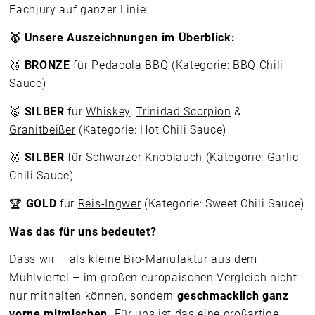
Fachjury auf ganzer Linie:
🥇
Unsere Auszeichnungen im Überblick:
🥉
BRONZE
für
Pedacola BBQ
(Kategorie: BBQ Chili
Sauce)
🥈
SILBER
für
Whiskey
,
Trinidad Scorpion
&
Granitbeißer
(Kategorie: Hot Chili Sauce)
🥈
SILBER
für
Schwarzer Knoblauch
(Kategorie: Garlic
Chili Sauce)
🏆
GOLD
für
Reis-Ingwer
(Kategorie: Sweet Chili Sauce)
Was das für uns bedeutet?
Dass wir – als kleine Bio-Manufaktur aus dem
Mühlviertel – im großen europäischen Vergleich nicht
nur mithalten können, sondern
geschmacklich ganz
vorne mitmischen
. Für uns ist das eine großartige