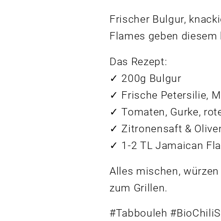
Frischer Bulgur, knac
Flames geben diesem k
Das Rezept:
✓ 200g Bulgur
✓ Frische Petersilie, 
✓ Tomaten, Gurke, rot
✓ Zitronensaft & Olive
✓ 1-2 TL Jamaican Fl
Alles mischen, würzen 
zum Grillen.
#Tabbouleh #BioChili