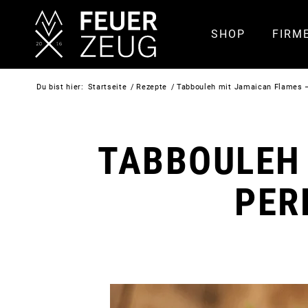
SHOP
FIRM
Du bist hier:
Startseite
/
Rezepte
/
Tabbouleh mit Jamaican Flames –
TABBOULEH 
PER