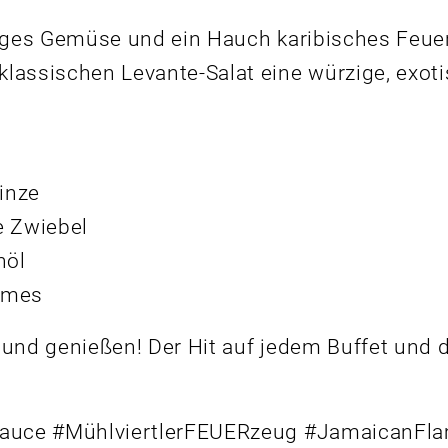
kiges Gemüse und ein Hauch karibisches Feu
lassischen Levante-Salat eine würzige, exoti
Minze
e Zwiebel
nöl
ames
und genießen! Der Hit auf jedem Buffet und d
Sauce #MühlviertlerFEUERzeug #JamaicanFl