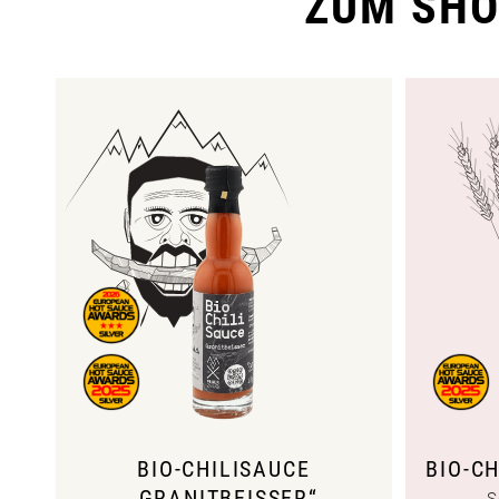
ZUM SHO
BIO-CHILISAUCE
BIO-C
„GRANITBEISSER“
S