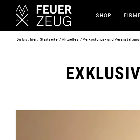
SHOP
FIRM
Du bist hier:
Startseite
/
Aktuelles
/
Verkostungs- und Veranstaltung
EXKLUSI