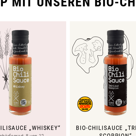
P MIT UNSEREN BIO-CH
HILISAUCE „WHISKEY“
BIO-CHILISAUCE „TR
SCORPION“
chärfegrad: 8 von 12