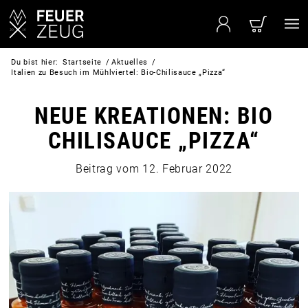
Du bist hier:
Startseite
/
Aktuelles
/
Italien zu Besuch im Mühlviertel: Bio-Chilisauce „Pizza“
NEUE KREATIONEN: BIO
CHILISAUCE
„
PIZZA
“
Beitrag vom
12. Februar 2022